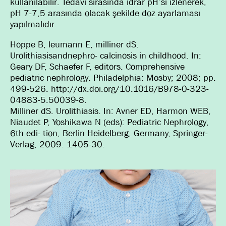
kullanılabilir. Tedavi sırasında idrar pH’si izlenerek,
pH 7-7,5 arasında olacak şekilde doz ayarlaması
yapılmalıdır.
Hoppe B, leumann E, milliner dS.
Urolithiasisandnephro- calcinosis in childhood. In:
Geary DF, Schaefer F, editors. Comprehensive
pediatric nephrology. Philadelphia: Mosby; 2008; pp.
499-526. http://dx.doi.org/10.1016/B978-0-323-
04883-5.50039-8.
Milliner dS. Urolithiasis. In: Avner ED, Harmon WEB,
Niaudet P, Yoshikawa N (eds): Pediatric Nephrology,
6th edi- tion, Berlin Heidelberg, Germany, Springer-
Verlag, 2009: 1405-30.