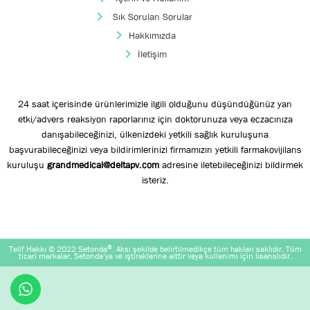
Sık Sorulan Sorular
Hakkımızda
İletişim
24 saat içerisinde ürünlerimizle ilgili olduğunu düşündüğünüz yan
etki/advers reaksiyon raporlarınız için doktorunuza veya eczacınıza
danışabileceğinizi, ülkenizdeki yetkili sağlık kuruluşuna
başvurabileceğinizi veya bildirimlerinizi firmamızın yetkili farmakovijilans
kuruluşu
grandmedical@deltapv.com
adresine iletebileceğinizi bildirmek
isteriz.
®
Telif Hakkı © 2022 Setonda
. Aksi şekilde belirtilmedikçe tüm hakları saklıdır. Tüm
ticari markalar, Setonda’ya ve iştiraklerine aittir veya kullanımı için lisanslıdır.