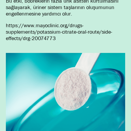
Bu etki, böbreklerin fazla ürik asitten kurtulmasını
sağlayarak, üriner sistem taşlarının oluşumunun
engellenmesine yardımcı olur.
https://www.mayoclinic.org/drugs-
supplements/potassium-citrate-oral-route/side-
effects/drg-20074773