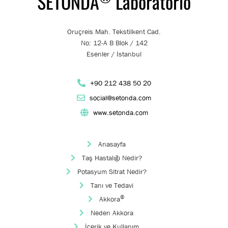
SETONDA
Laboratorio
Oruçreis Mah. Tekstilkent Cad.
No: 12-A B Blok / 142
Esenler / İstanbul
+90 212 438 50 20
social@setonda.com
www.setonda.com
Anasayfa
Taş Hastalığı Nedir?
Potasyum Sitrat Nedir?
Tanı ve Tedavi
®
Akkora
Neden Akkora
İçerik ve Kullanım